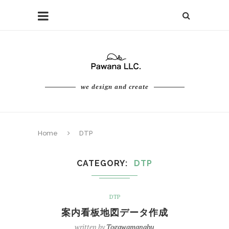
we design and create
Home
DTP
CATEGORY
DTP
DTP
案内看板地図データ作成
written by
Togawamanabu