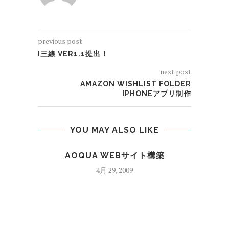
previous post
I三線 VER1.1提出！
next post
AMAZON WISHLIST FOLDER
IPHONEアプリ制作
YOU MAY ALSO LIKE
AOQUA WEBサイト構築
八
4月 29, 2009