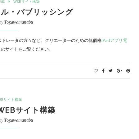
作成
WEBサイト構築
タル・パブリッシング
 by
Togawamanabu
画家、イラストレータの方々など、クリエーターのための低価格
iPadアプリ電
ス
のサイトをご覧ください。
EBサイト構築
WEBサイト構築
 by
Togawamanabu