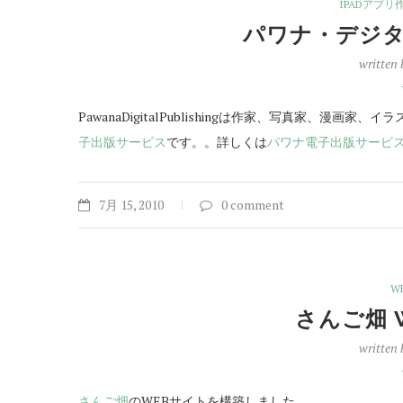
IPADアプリ
パワナ・デジ
written
PawanaDigitalPublishingは作家、写真家、漫
子出版サービス
です。。詳しくは
パワナ電子出版サービ
7月 15, 2010
0 comment
W
さんご畑 
written
さんご畑
のWEBサイトを構築しました。