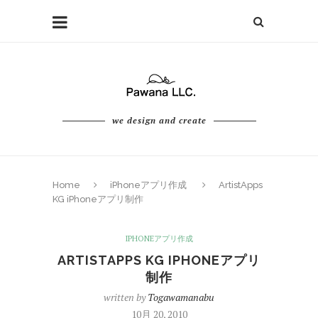
we design and create
Home
iPhoneアプリ作成
ArtistApps
KG iPhoneアプリ制作
IPHONEアプリ作成
ARTISTAPPS KG IPHONEアプリ
制作
written by
Togawamanabu
10月 20, 2010