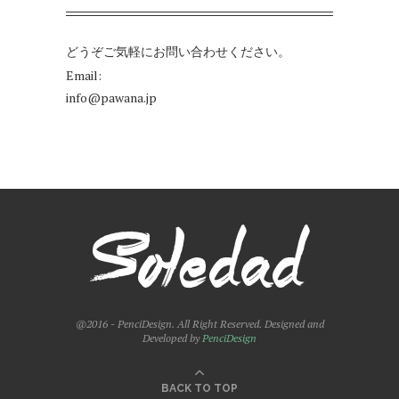
どうぞご気軽にお問い合わせください。
Email:
info@pawana.jp
@2016 - PenciDesign. All Right Reserved. Designed and
Developed by
PenciDesign
BACK TO TOP