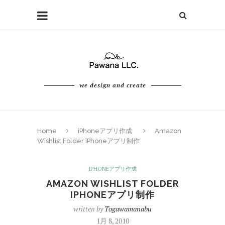
we design and create
Home
iPhoneアプリ作成
Amazon
Wishlist Folder iPhoneアプリ制作
IPHONEアプリ作成
AMAZON WISHLIST FOLDER
IPHONEアプリ制作
written by
Togawamanabu
1月 8, 2010