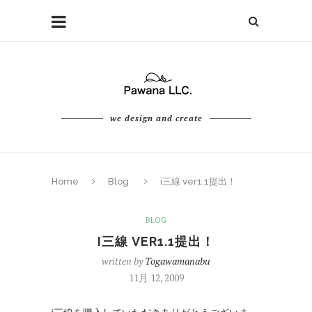
we design and create
Home
Blog
i三線 ver1.1提出！
BLOG
I三線 VER1.1提出！
written by
Togawamanabu
11月 12, 2009